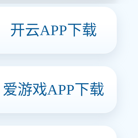
用户操作安全无忧。
行为审计系统