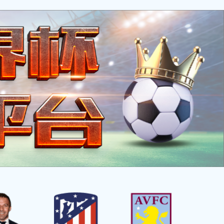
热点
登录入口 App 全面升级
流与智能预测于一体，乐动网页版登录入口式的掌上
互动社区
智能预测
Google Play 获取