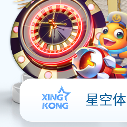
v6.1.3
发布于 2025年6月30日
性能更新说明：
数据刷新逻辑优化，操作体验更流畅。
赛事搜索关键词支持高亮显示。
修复低速网络下页面提示样式异常。
v6.0.0
发布于 2025年3月8日
重点改版内容如下：
首页结构重构，焦点信息展示更清晰。
支持赛事提醒功能，开启后可接收推送。
整体性能提升，首次打开速度显著优化。