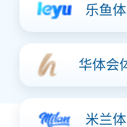
全站部署SSL/TLS协议，实现数据在传
用户
输过程中的有效保护。
王杰
江苏 · 深夜党
常常凌晨看球，乐动网页版登录入
用
口 无论是加载速度还是稳定性都表
畅
现不错，没有掉线的烦恼。
入口
一