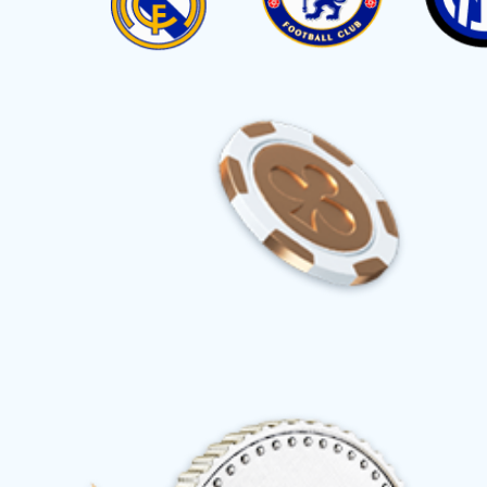
乐动
v6.3.0
发布于 2025年10月18日
本次更新重点：