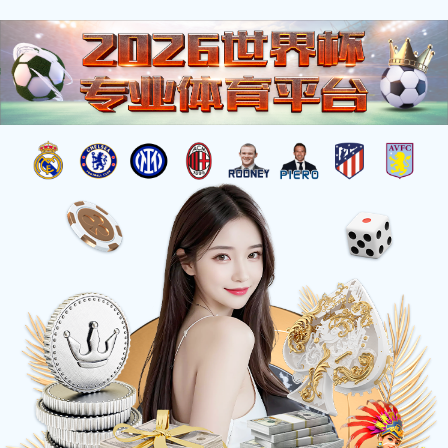
立即注册
乐动网页版登录入口
官
网 · 权威体育数据平台
乐动网页版登录入口 OFFICIAL WEBSITE
自2022年创立以来，
乐动网页版登录入口
致力于为用
户提供包括NBA、英超、欧洲杯、LPL在内的热门赛事
直播与数据服务，广受用户信赖。
立即下载乐动网页版登录入口APP